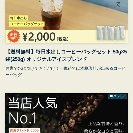
受
【送料無料】毎日水出しコーヒーバッグセット 50g×5
袋(250g) オリジナルアイスブレンド
お家で水につけておくだけ！一晩待てば本格珈琲が出来るコーヒ
ーバッグ
ブレンド