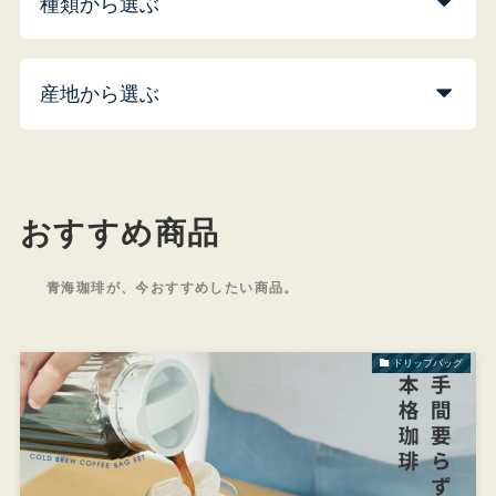
種類から選ぶ
産地から選ぶ
おすすめ商品
青海珈琲が、今おすすめしたい商品。
ドリップバッグ
青
東
ビ