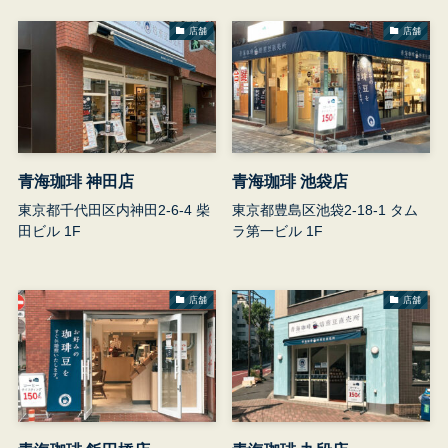
店舗
店舗
青海珈琲 神田店
青海珈琲 池袋店
東京都千代田区内神田2-6-4 柴
東京都豊島区池袋2-18-1 タム
田ビル 1F
ラ第一ビル 1F
店舗
店舗
青
東
ビ