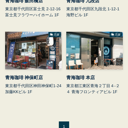
青海珈琲 飯田橋店
青海珈琲 九段店
東京都千代田区富士見 2-12-16
東京都千代田区九段北 1-12-1
富士見フラワーハイホーム 1F
海野ビル 1F
受
店舗
店舗
青海珈琲 神保町店
青海珈琲 本店
東京都千代田区神田神保町1-24
東京都江東区青海２丁目４-２
加藤KKビル 1F
４ 青海フロンティアビル 1F
1