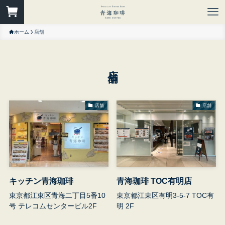
ホーム
店舗
店舗
店舗
店舗
キッチン青海珈琲
青海珈琲 TOC有明店
東京都江東区青海二丁目5番10
東京都江東区有明3-5-7 TOC有
号 テレコムセンタービル2F
明 2F