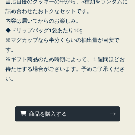
当店自慢のクッキーの中から、5種類をランダムに
詰め合わせたおトクなセットです。
内容は届いてからのお楽しみ。
◆ドリップバッグ1袋あたり10g
受
※マグカップなら半分くらいの抽出量が目安で
す。
※ギフト商品のため時期によって、１週間ほどお
待たせする場合がございます。予めご了承くださ
い。
商品を購入する