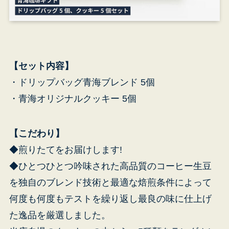
【セット内容】
・ドリップバッグ青海ブレンド 5個
・青海オリジナルクッキー 5個
【こだわり】
◆煎りたてをお届けします!
◆ひとつひとつ吟味された高品質のコーヒー生豆
を独自のブレンド技術と最適な焙煎条件によって
青
何度も何度もテストを繰り返し最良の味に仕上げ
東
た逸品を厳選しました。
ビ