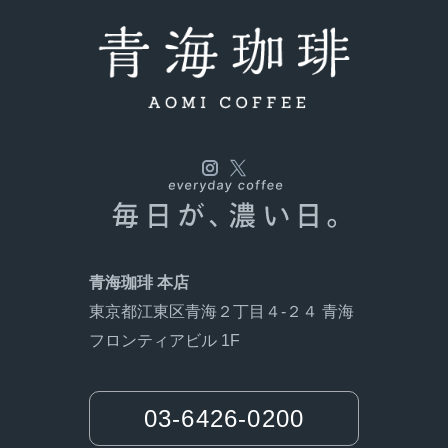
受
青海珈琲 本店
東京都江東区青海２丁目４-２４ 青海
フロンティアビル 1F
03-6426-0200