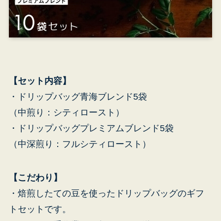
【セット内容】
・ドリップバッグ青海ブレンド5袋
（中煎り：シティロースト）
・ドリップバッグプレミアムブレンド5袋
（中深煎り：フルシティロースト）
【こだわり】
青
・焙煎したての豆を使ったドリップバッグのギフ
東
トセットです。
ビ