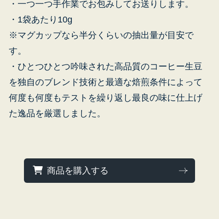
・一つ一つ手作業でお包みしてお送りします。
・1袋あたり10g
※マグカップなら半分くらいの抽出量が目安で
す。
受
・ひとつひとつ吟味された高品質のコーヒー生豆
を独自のブレンド技術と最適な焙煎条件によって
何度も何度もテストを繰り返し最良の味に仕上げ
た逸品を厳選しました。
商品を購入する