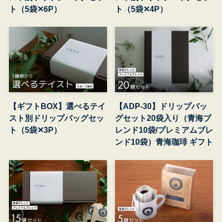
ト（5袋✕6P）
ト（5袋✕4P）
【ギフトBOX】選べるテイ
【ADP-30】ドリップバッ
スト別ドリップバッグセッ
グセット20袋入り（青海ブ
ト（5袋✕3P）
レンド10袋/プレミアムブレ
ンド10袋）青海珈琲 ギフト