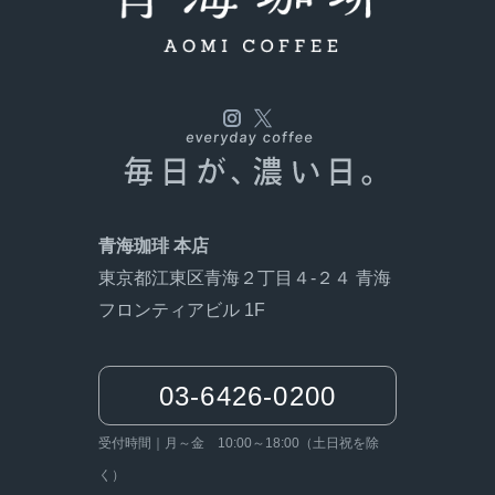
受
青海珈琲 本店
東京都江東区青海２丁目４-２４ 青海
フロンティアビル 1F
03-6426-0200
受付時間｜月～金 10:00～18:00（土日祝を除
く）