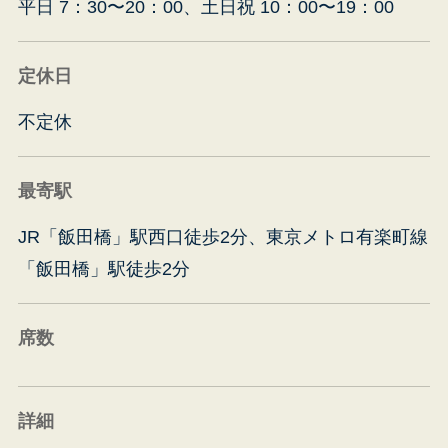
平日 7：30〜20：00、土日祝 10：00〜19：00
定休日
受
不定休
最寄駅
JR「飯田橋」駅西口徒歩2分、東京メトロ有楽町線
「飯田橋」駅徒歩2分
席数
詳細