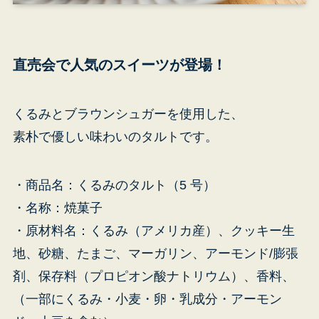
直売会で人気のスイーツが登場！
くるみとブラウンシュガーを使用した、
素朴で優しい味わいのタルトです。
・商品名：くるみのタルト（5 号）
・名称：焼菓子
・原材料名：くるみ（アメリカ産）、クッキー生
地、砂糖、たまご、マーガリン、アーモンド/膨張
青
剤、保存料（プロピオン酸ナトリウム）、香料、
東
（一部にくるみ・小麦・卵・乳成分・アーモン
ビ