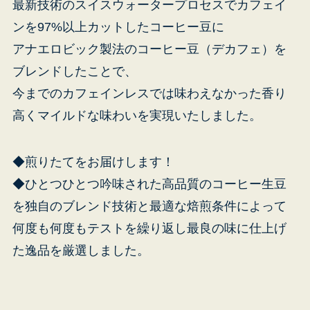
最新技術のスイスウォータープロセスでカフェイ
ンを97%以上カットしたコーヒー豆に
アナエロビック製法のコーヒー豆（デカフェ）を
ブレンドしたことで、
受
今までのカフェインレスでは味わえなかった香り
高くマイルドな味わいを実現いたしました。
◆煎りたてをお届けします！
◆ひとつひとつ吟味された高品質のコーヒー生豆
を独自のブレンド技術と最適な焙煎条件によって
何度も何度もテストを繰り返し最良の味に仕上げ
た逸品を厳選しました。