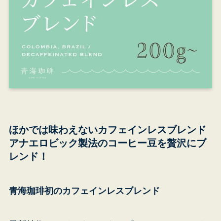
ほかでは味わえないカフェインレスブレンド
アナエロビック製法のコーヒー豆を贅沢にブ
レンド！
青
青海珈琲初のカフェインレスブレンド
東
ビ